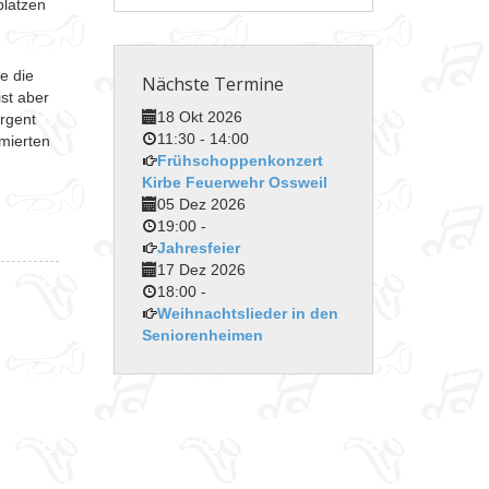
platzen
e die
Nächste Termine
st aber
18 Okt 2026
irgent
11:30
-
14:00
mierten
Frühschoppenkonzert
Kirbe Feuerwehr Ossweil
05 Dez 2026
19:00
-
Jahresfeier
17 Dez 2026
18:00
-
Weihnachtslieder in den
Seniorenheimen