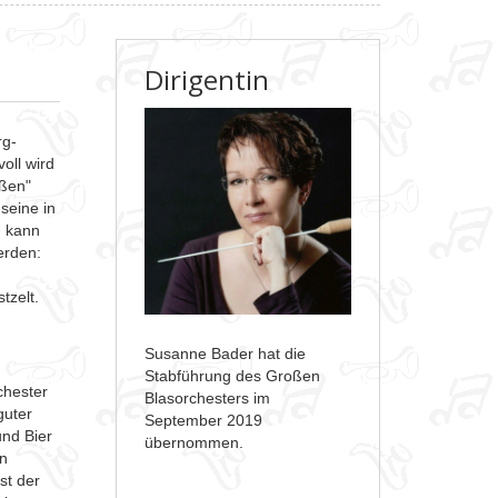
Dirigentin
rg-
oll wird
oßen"
seine in
h kann
erden:
tzelt.
Susanne Bader hat die
Stabführung des Großen
chester
Blasorchesters im
guter
September 2019
und Bier
übernommen.
in
st der