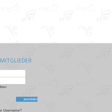
 MITGLIEDER
iben
anmelden
ur Username?