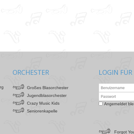
ORCHESTER
LOGIN FÜR
rg
Großes Blasorchester
Jugendblasorchester
Crazy Music Kids
Angemeldet ble
Seniorenkapelle
Forgot Yo