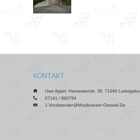
KONTAKT
___
Uwe Appel, Hanseatenstr. 38, 71640 Ludwigsbu
___
07141 / 860794
1.vorsitzender@musikverein-Ossweil.de
___