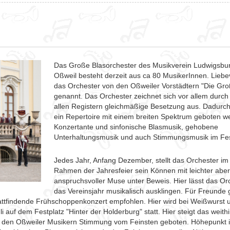
Das Große Blasorchester des Musikverein Ludwigsbu
Oßweil besteht derzeit aus ca 80 MusikerInnen. Liebev
das Orchester von den Oßweiler Vorstädtern "Die Gr
genannt. Das Orchester zeichnet sich vor allem durch 
allen Registern gleichmäßige Besetzung aus. Dadurc
ein Repertoire mit einem breiten Spektrum geboten w
Konzertante und sinfonische Blasmusik, gehobene
Unterhaltungsmusik und auch Stimmungsmusik im Fes
Jedes Jahr, Anfang Dezember, stellt das Orchester im
Rahmen der Jahresfeier sein Können mit leichter aber
anspruchsvoller Muse unter Beweis. Hier lässt das Or
das Vereinsjahr musikalisch ausklingen. Für Freunde 
stattfindende Frühschoppenkonzert empfohlen. Hier wird bei Weißwurst 
 auf dem Festplatz "Hinter der Holderburg" statt. Hier steigt das weith
on den Oßweiler Musikern Stimmung vom Feinsten geboten. Höhepunkt i