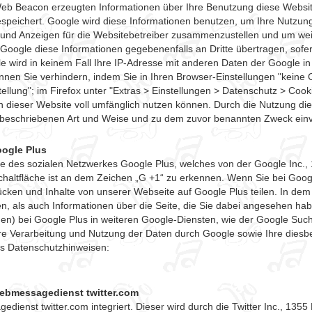
b Beacon erzeugten Informationen über Ihre Benutzung diese Website 
speichert. Google wird diese Informationen benutzen, um Ihre Nutzung
 und Anzeigen für die Websitebetreiber zusammenzustellen und um wei
Google diese Informationen gegebenenfalls an Dritte übertragen, sofern
e wird in keinem Fall Ihre IP-Adresse mit anderen Daten der Google i
nen Sie verhindern, indem Sie in Ihren Browser-Einstellungen "keine 
ellung"; im Firefox unter "Extras > Einstellungen > Datenschutz > Cooki
n dieser Website voll umfänglich nutzen können. Durch die Nutzung die
 beschriebenen Art und Weise und zu dem zuvor benannten Zweck ein
oogle Plus
he des sozialen Netzwerkes Google Plus, welches von der Google Inc.
chaltfläche ist an dem Zeichen „G +1“ zu erkennen. Wenn Sie bei Google
ücken und Inhalte von unserer Webseite auf Google Plus teilen. In dem 
ben, als auch Informationen über die Seite, die Sie dabei angesehen 
den) bei Google Plus in weiteren Google-Diensten, wie der Google Such
 Verarbeitung und Nutzung der Daten durch Google sowie Ihre diesbe
es Datenschutzhinweisen:
ebmessagedienst twitter.com
enst twitter.com integriert. Dieser wird durch die Twitter Inc., 1355