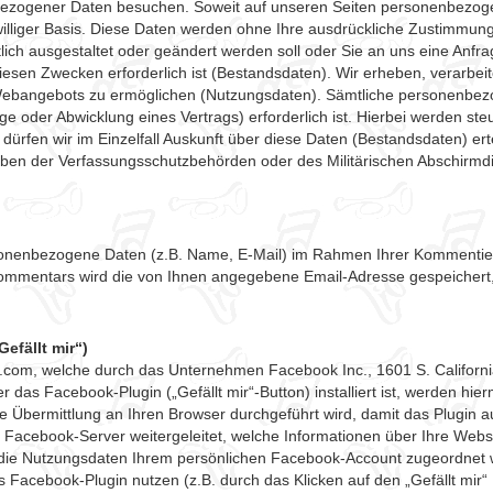
zogener Daten besuchen. Soweit auf unseren Seiten personenbezogen
iwilliger Basis. Diese Daten werden ohne Ihre ausdrückliche Zustimmun
tlich ausgestaltet oder geändert werden soll oder Sie an uns eine Anfr
esen Zwecken erforderlich ist (Bestandsdaten). Wir erheben, verarbe
 Webangebots zu ermöglichen (Nutzungsdaten). Sämtliche personenbez
e oder Abwicklung eines Vertrags) erforderlich ist. Hierbei werden st
dürfen wir im Einzelfall Auskunft über diese Daten (Bestandsdaten) erte
gaben der Verfassungsschutzbehörden oder des Militärischen Abschirm
nenbezogene Daten (z.B. Name, E-Mail) im Rahmen Ihrer Kommentieru
Kommentars wird die von Ihnen angegebene Email-Adresse gespeichert, ab
efällt mir“)
.com, welche durch das Unternehmen Facebook Inc., 1601 S. Californi
r das Facebook-Plugin („Gefällt mir“-Button) installiert ist, werden hi
Übermittlung an Ihren Browser durchgeführt wird, damit das Plugin au
 Facebook-Server weitergeleitet, welche Informationen über Ihre Web
s die Nutzungsdaten Ihrem persönlichen Facebook-Account zugeordnet
s Facebook-Plugin nutzen (z.B. durch das Klicken auf den „Gefällt mir